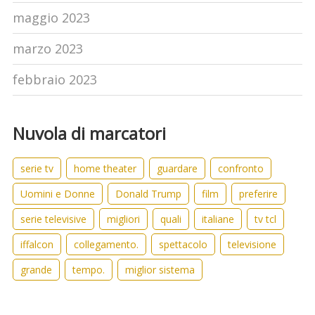
maggio 2023
marzo 2023
febbraio 2023
Nuvola di marcatori
serie tv
home theater
guardare
confronto
Uomini e Donne
Donald Trump
film
preferire
serie televisive
migliori
quali
italiane
tv tcl
iffalcon
collegamento.
spettacolo
televisione
grande
tempo.
miglior sistema