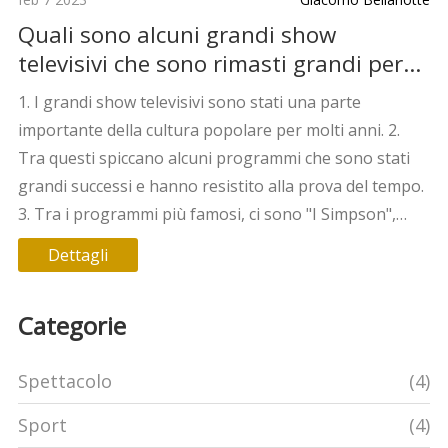
Quali sono alcuni grandi show
televisivi che sono rimasti grandi per
tutto il tempo?
1. I grandi show televisivi sono stati una parte
importante della cultura popolare per molti anni. 2.
Tra questi spiccano alcuni programmi che sono stati
grandi successi e hanno resistito alla prova del tempo.
3. Tra i programmi più famosi, ci sono "I Simpson",
"Friends", "South Park" e "Saturday Night Live", che
Dettagli
sono tutti andati in onda da più di 25 anni. 4. La
longevità di questi programmi è dovuta al loro
Categorie
successo nei ratings e alla loro capacità di adattarsi
alle tendenze dei tempi. 5. Questi show hanno reso la
Spettacolo
(4)
televisione una parte importante della nostra cultura,
e continueranno a farlo per molto tempo.
Sport
(4)