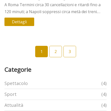
A Roma Termini circa 30 cancellazioni e ritardi fino a
120 minuti; a Napoli soppressi circa metà dei treni.
Garantite le fasce del mattino 6-9. Possibili rimborsi e
Dettagli
cambio prenotazione senza costi.
1
2
3
Categorie
Spettacolo
(4)
Sport
(4)
Attualità
(4)