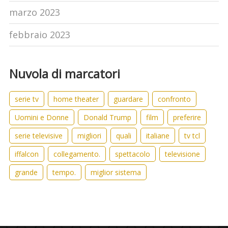
marzo 2023
febbraio 2023
Nuvola di marcatori
serie tv
home theater
guardare
confronto
Uomini e Donne
Donald Trump
film
preferire
serie televisive
migliori
quali
italiane
tv tcl
iffalcon
collegamento.
spettacolo
televisione
grande
tempo.
miglior sistema