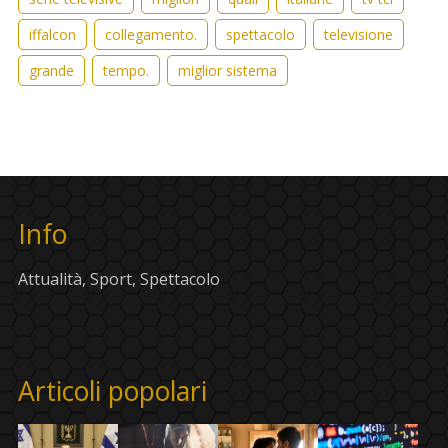
iffalcon
collegamento.
spettacolo
televisione
grande
tempo.
miglior sistema
Info
Attualità, Sport, Spettacolo
Articoli popolari