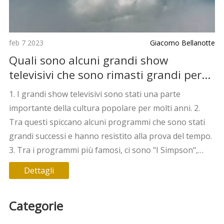
feb 7 2023
Giacomo Bellanotte
Quali sono alcuni grandi show
televisivi che sono rimasti grandi per
tutto il tempo?
1. I grandi show televisivi sono stati una parte
importante della cultura popolare per molti anni. 2.
Tra questi spiccano alcuni programmi che sono stati
grandi successi e hanno resistito alla prova del tempo.
3. Tra i programmi più famosi, ci sono "I Simpson",
"Friends", "South Park" e "Saturday Night Live", che
Dettagli
sono tutti andati in onda da più di 25 anni. 4. La
longevità di questi programmi è dovuta al loro
Categorie
successo nei ratings e alla loro capacità di adattarsi
alle tendenze dei tempi. 5. Questi show hanno reso la