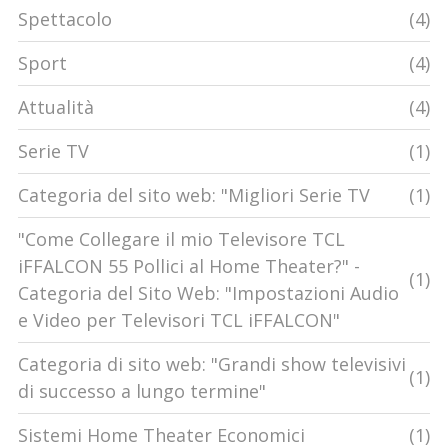
Spettacolo
(4)
televisione una parte importante della nostra cultura,
e continueranno a farlo per molto tempo.
Sport
(4)
Attualità
(4)
Serie TV
(1)
Categoria del sito web: "Migliori Serie TV
(1)
"Come Collegare il mio Televisore TCL
iFFALCON 55 Pollici al Home Theater?" -
(1)
Categoria del Sito Web: "Impostazioni Audio
e Video per Televisori TCL iFFALCON"
Categoria di sito web: "Grandi show televisivi
(1)
di successo a lungo termine"
Sistemi Home Theater Economici
(1)