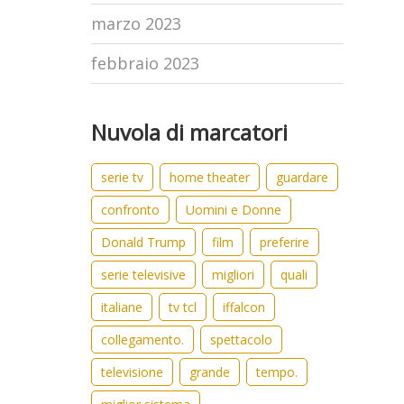
marzo 2023
febbraio 2023
Nuvola di marcatori
serie tv
home theater
guardare
confronto
Uomini e Donne
Donald Trump
film
preferire
serie televisive
migliori
quali
italiane
tv tcl
iffalcon
collegamento.
spettacolo
televisione
grande
tempo.