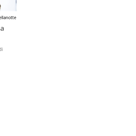
llanotte
la
di