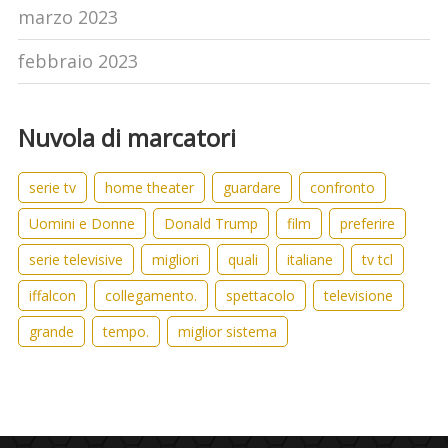
marzo 2023
febbraio 2023
Nuvola di marcatori
serie tv
home theater
guardare
confronto
Uomini e Donne
Donald Trump
film
preferire
serie televisive
migliori
quali
italiane
tv tcl
iffalcon
collegamento.
spettacolo
televisione
grande
tempo.
miglior sistema