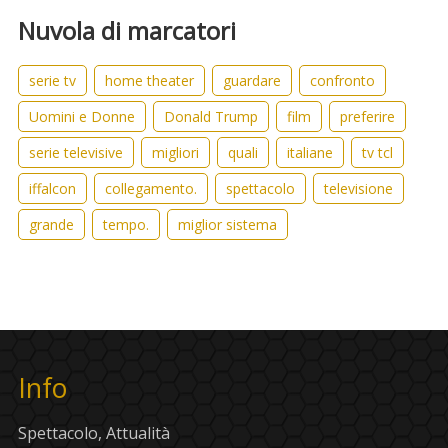
Nuvola di marcatori
serie tv
home theater
guardare
confronto
Uomini e Donne
Donald Trump
film
preferire
serie televisive
migliori
quali
italiane
tv tcl
iffalcon
collegamento.
spettacolo
televisione
grande
tempo.
miglior sistema
Info
Spettacolo, Attualità