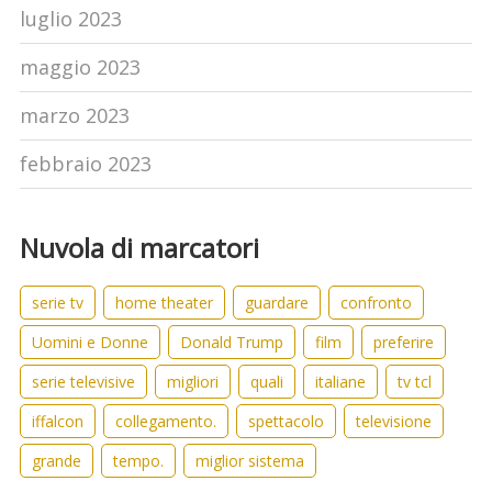
luglio 2023
maggio 2023
marzo 2023
febbraio 2023
Nuvola di marcatori
serie tv
home theater
guardare
confronto
Uomini e Donne
Donald Trump
film
preferire
serie televisive
migliori
quali
italiane
tv tcl
iffalcon
collegamento.
spettacolo
televisione
grande
tempo.
miglior sistema