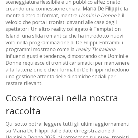
sceneggiatura flessibile e un pubblico affezionato,
creando una connessione chiara:
Maria De Filippi
è la
mente dietro al format, mentre
Uomini e Donne
è il
veicolo che porta i tronisti davanti alle case degli
spettatori. Un altro reality collegato è
Temptation
Island
,
una sfida romantica che ha introdotto nuovi
volti nella programmazione di De Filippi
. Entrambi i
programmi mostrano come la
reality TV italiana
influenzi gusti e tendenze, dimostrando che
Uomini e
Donne
requiesce di tronisti carismatici per mantenere
alta l’attenzione
e che i format di De Filippi
richiedono
una gestione attenta delle dinamiche sociali
per
restare rilevanti.
Cosa troverai nella nostra
raccolta
Qui sotto potrai leggere tutti gli ultimi aggiornamenti
su
Maria De Filippi
: dalle date di registrazione di
Uomini e Donne 2025, ai retroscena sui nuovi tronisti,