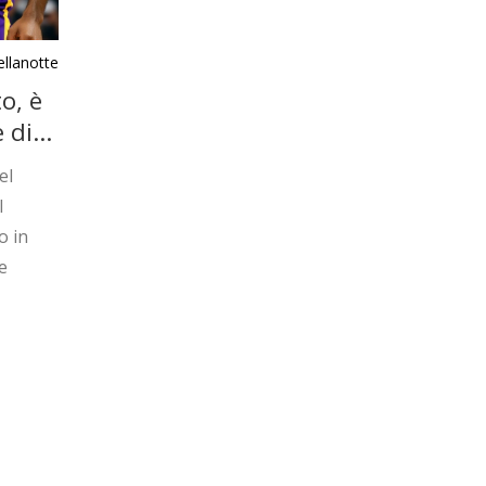
llanotte
o, è
 di
el
l
o in
e