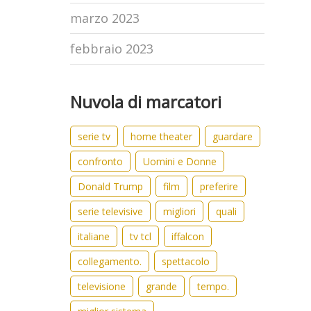
marzo 2023
febbraio 2023
Nuvola di marcatori
serie tv
home theater
guardare
confronto
Uomini e Donne
Donald Trump
film
preferire
serie televisive
migliori
quali
italiane
tv tcl
iffalcon
collegamento.
spettacolo
televisione
grande
tempo.