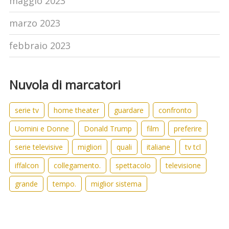
maggio 2023
marzo 2023
febbraio 2023
Nuvola di marcatori
serie tv
home theater
guardare
confronto
Uomini e Donne
Donald Trump
film
preferire
serie televisive
migliori
quali
italiane
tv tcl
iffalcon
collegamento.
spettacolo
televisione
grande
tempo.
miglior sistema