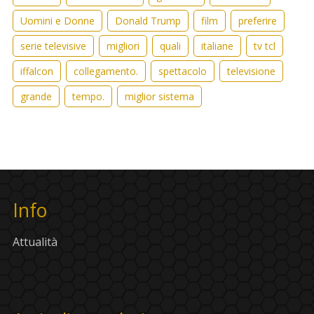
Uomini e Donne
Donald Trump
film
preferire
serie televisive
migliori
quali
italiane
tv tcl
iffalcon
collegamento.
spettacolo
televisione
grande
tempo.
miglior sistema
Info
Attualità